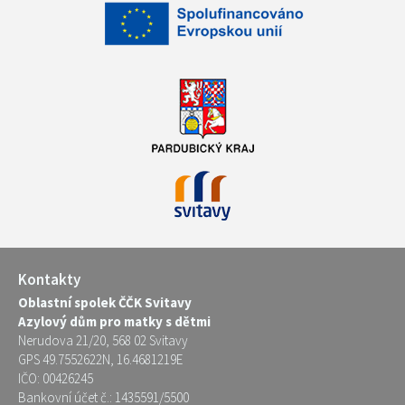
Kontakty
Oblastní spolek ČČK Svitavy
Azylový dům pro matky s dětmi
Nerudova 21/20, 568 02 Svitavy
GPS 49.7552622N, 16.4681219E
IČO: 00426245
Bankovní účet č.: 1435591/5500