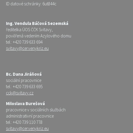
ID datové schránky: 6ut844c
Ing. Vendula Báčová Sezemská
ředitelka ÚOS ČČK Svitavy,
pověřená vedením Azylového domu
tel.: +420 739 633 694
svitavy@cervenykriz.eu
Bc. Dana Jiráňová
sociální pracovnice
tel.: +420 739 633 695
cck@svitavy.cz
Miloslava Burešová
pracovnice v sociálních službách
administrativní pracovnice
tel.: +420 739 110 778
svitavy@cervenykriz.eu