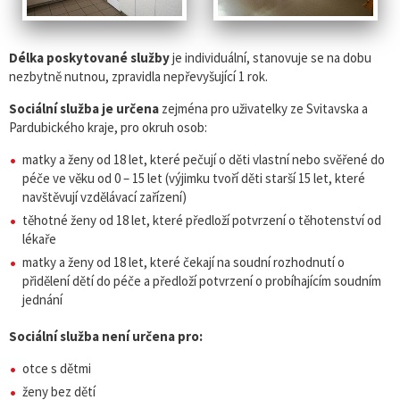
Délka poskytované služby
je individuální, stanovuje se na dobu
nezbytně nutnou, zpravidla nepřevyšující 1 rok.
Sociální služba je určena
zejména pro uživatelky ze Svitavska a
Pardubického kraje, pro okruh osob:
matky a ženy od 18 let, které pečují o děti vlastní nebo svěřené do
péče ve věku od 0 – 15 let (výjimku tvoří děti starší 15 let, které
navštěvují vzdělávací zařízení)
těhotné ženy od 18 let, které předloží potvrzení o těhotenství od
lékaře
matky a ženy od 18 let, které čekají na soudní rozhodnutí o
přidělení dětí do péče a předloží potvrzení o probíhajícím soudním
jednání
Sociální služba není určena pro:
otce s dětmi
ženy bez dětí