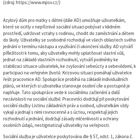
(zdroj: https://www.mpsv.cz/)
Azylový dům pro matky s dětmi (dále AD) umožňuje uživatelkám,
které se ocitly v nepříznivé sociální situaci pobývat v klidném
prostředí, udržovat vztahy s rodinou, chodit do zaměstnání a dětem
do školy. Uživatelky se svobodně rozhodují ve všech oblastech svého
jednání o termínu nástupu a využívání či ukončení služby. AD vytváří
příležitosti k tomu, aby uživatelky mohly uplatňovat vlastní vůli,
jednat na základě vlastních rozhodnutí, vytváří podmínky ke
stabilizaci situace uživatelek, ke zvyšování sebeúcty a sebevědomí, k
participaci na veřejném životě. Krizovou situaci pomáhají uživatelce
řešit pracovnice AD. Spolupráce probíhá na základě individuálních
plánů, ve kterých si uživatelka stanovuje osobní cíle a postupně je
naplňuje. Tato spolupráce vede k sociálnímu začlenění a další
nezávislosti na sociální službě. Pracovníci dodržují při poskytování
sociální služby Listinu základních práv a svobod, uživatelkám vždy
vykají a jednají s nimi rovnocenně a s úctou, respektují jejich
rozhodnutí a jednání, dodržují zásady mlčenlivosti a ochrany
osobních údajů, nestigmatizují uživatelky na veřejnosti.
Sociální služba je uživatelce poskytována dle § 57, odst. 1, zákona č.