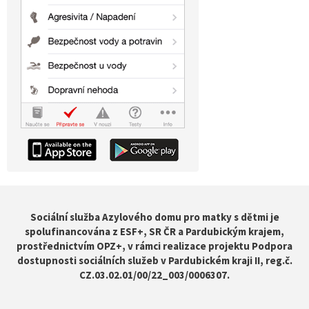
Sociální služba Azylového domu pro matky s dětmi je
spolufinancována z ESF+, SR ČR a Pardubickým krajem,
prostřednictvím OPZ+, v rámci realizace projektu Podpora
dostupnosti sociálních služeb v Pardubickém kraji II, reg.č.
CZ.03.02.01/00/22_003/0006307.