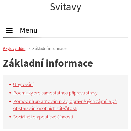
Svitavy
Menu
Toggle
navigation
Azylový dům
Základní informace
Základní informace
Ubytování
Podmínky pro samostatnou přípravu stravy
Pomoc při uplatňování práv, oprávněných zájmů a při
obstarávání osobních záležitostí
Sociálně terapeutické činnosti