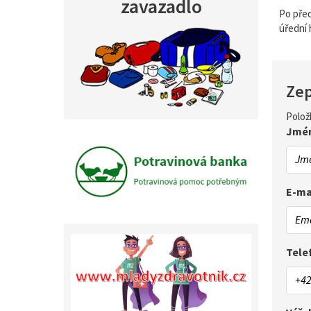
zavazadlo
Po před
úřední 
Zep
Polož
Jmé
E-ma
Tele