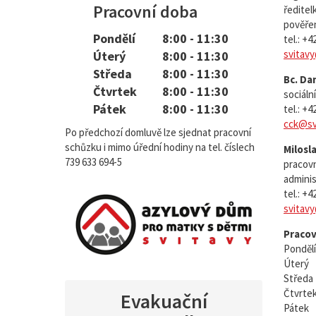
Pracovní doba
ředitel
pověře
Pondělí
8:00 - 11:30
tel.: +
svitav
Úterý
8:00 - 11:30
Středa
8:00 - 11:30
Bc. Da
Čtvrtek
8:00 - 11:30
sociáln
Pátek
8:00 - 11:30
tel.: +
cck@sv
Po předchozí domluvě lze sjednat pracovní
schůzku i mimo úřední hodiny na tel. číslech
Milosl
739 633 694-5
pracovn
adminis
tel.: +
svitav
Pracov
Pondělí
Úterý
Středa
Čtvrte
Evakuační
Pátek