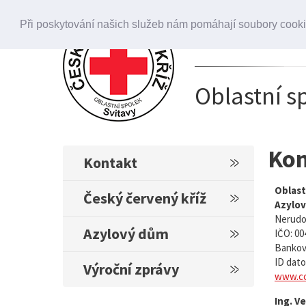
Při poskytování našich služeb nám pomáhají soubory cookie
+420 739 633 6
+420 739 633 6
Oblastní s
Kon
Kontakt
Oblast
Český červený kříž
Azylov
Nerudov
Azylový dům
IČO: 00
Bankovn
ID dato
Výroční zprávy
www.cc
Ing. V