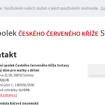
. Využíváním našich služeb s jejich používáním souhlasíte.
Da
94
Napište nám
95
svitavy@cervenykriz.eu
polek
S
ČESKÉHO ČERVENÉHO KŘÍŽE
takt
ní spolek Českého červeného kříže Svitavy
ý dům pro matky s dětmi
a 21/20, 568 02 Svitavy
426245
í účet č.: 1435591/5500
vé schránky: 6ut844c
k.svitavy.cz
endula Báčová Sezemská