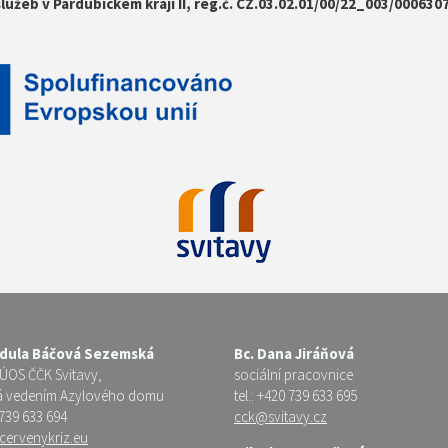
služeb v Pardubickém kraji II, reg.č. CZ.03.02.01/00/22_003/0006307
ndula Báčová Sezemská
Bc. Dana Jiráňová
 ÚOS ČČK Svitavy,
sociální pracovnice
á vedením Azylového domu
tel.: +420 739 633 695
 739 633 694
cck@svitavy.cz
cervenykriz.eu