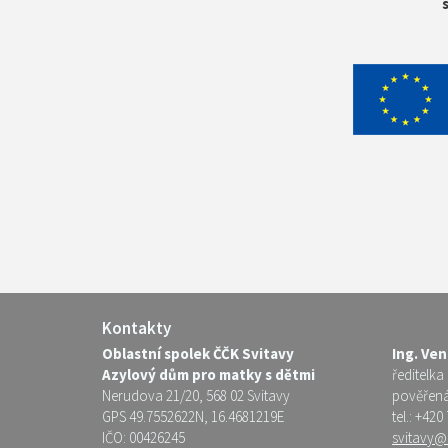
Kontakty
Oblastní spolek ČČK Svitavy
Ing. Ve
Azylový dům pro matky s dětmi
ředitelka
Nerudova 21/20, 568 02 Svitavy
pověřen
GPS 49.7552622N, 16.4681219E
tel.: +420
IČO: 00426245
svitavy@