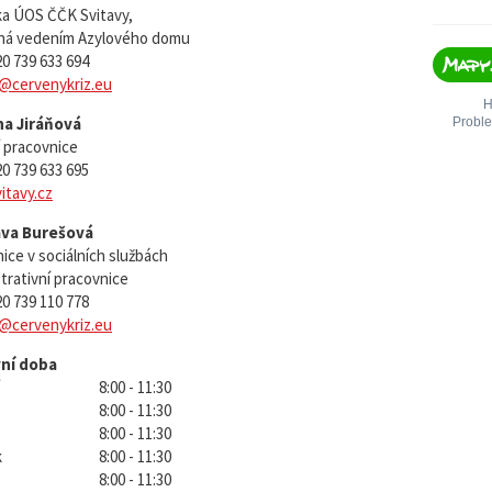
ka ÚOS ČČK Svitavy,
ná vedením Azylového domu
420 739 633 694
y@cervenykriz.eu
na Jiráňová
í pracovnice
420 739 633 695
itavy.cz
ava Burešová
ice v sociálních službách
trativní pracovnice
420 739 110 778
y@cervenykriz.eu
ní doba
8:00 - 11:30
8:00 - 11:30
8:00 - 11:30
k
8:00 - 11:30
8:00 - 11:30