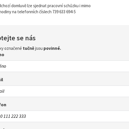
chozí domluvě lze sjednat pracovní schůzku i mimo
hodiny na telefonních číslech 739 633 694-5
tejte se nás
ky označené
tučně
jsou
povinné.
no
il
fon