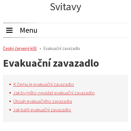
Svitavy
Menu
Toggle
navigation
Český červený kříž
Evakuační zavazadlo
Evakuační zavazadlo
K čemu je evakuační zavazadlo
Jak by mělo vypadat evakuační zavazadlo
Obsah evakuačního zavazadla
Jak balit evakuační zavazadlo