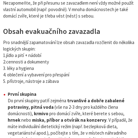
Nezapomeňte, že při přesunu se zavazadlem není vždy možné použít
vlastní automobil (např. povodně). V mnoha domácnostech je také
domácí zvíře, které je třeba vést (nést) s sebou.
Obsah evakuačního zavazadla
Pro snadnější zapamatování lze obsah zavazadla rozčlenit do několika
logických skupin:
1.jídlo a pití + nádobí
2.cennosti a dokumenty
3. léky a hygiena
4. oblečení a vybavení pro přespání
5. přístroje, nástroje a zábava
První skupina
Do první skupiny patří zejména
trvanlivé a dobře zabalené
potraviny, pitná voda
(vše na 2-3 dny pro každého člena
domácnosti),
krmivo
pro domácí zvíře, které berete s sebou,
hrnek
nebo
miska, příbor a otvírák na konzervy
. V případě, že
máte individuální dietetický režim (např. bezlepková dieta,
vegetariánství apod.), počítejte s tím, že v místech náhradního