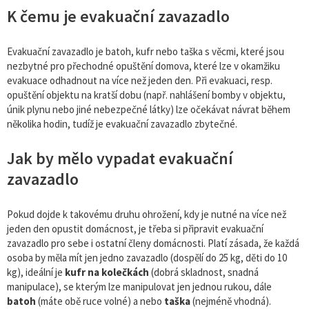
K čemu je evakuační zavazadlo
Evakuační zavazadlo je batoh, kufr nebo taška s věcmi, které jsou
nezbytné pro přechodné opuštění domova, které lze v okamžiku
evakuace odhadnout na více než jeden den. Při evakuaci, resp.
opuštění objektu na kratší dobu (např. nahlášení bomby v objektu,
únik plynu nebo jiné nebezpečné látky) lze očekávat návrat během
několika hodin, tudíž je evakuační zavazadlo zbytečné.
Jak by mělo vypadat evakuační
zavazadlo
Pokud dojde k takovému druhu ohrožení, kdy je nutné na více než
jeden den opustit domácnost, je třeba si připravit evakuační
zavazadlo pro sebe i ostatní členy domácnosti. Platí zásada, že každá
osoba by měla mít jen jedno zavazadlo (dospělí do 25 kg, děti do 10
kg), ideální je
kufr na kolečkách
(dobrá skladnost, snadná
manipulace), se kterým lze manipulovat jen jednou rukou, dále
batoh
(máte obě ruce volné) a nebo
taška
(nejméně vhodná).