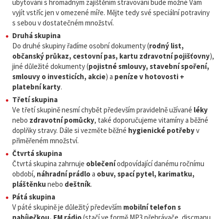
ubytování s hromadným zajištěním stravování bude možné Vám
vyjít vstříc jen v omezené míře. Mějte tedy své speciální potraviny
s sebou v dostatečném množství.
Druhá skupina
Do druhé skupiny řadíme osobní dokumenty (
rodný list,
občanský průkaz, cestovní pas, kartu zdravotní pojišťovny
),
jiné důležité dokumenty (
pojistné smlouvy, stavební spoření,
smlouvy o investicích, akcie
) a
peníze v hotovosti +
platební karty
.
Třetí skupina
Ve třetí skupině nesmí chybět především pravidelně užívané
léky
nebo
zdravotní pomůcky
, také doporučujeme vitamíny a běžné
doplňky stravy. Dále si vezměte běžné
hygienické potřeby
v
přiměřeném množství.
Čtvrtá skupina
Čtvrtá skupina zahrnuje
oblečení
odpovídající danému ročnímu
období,
náhradní prádlo
a
obuv, spací pytel, karimatku,
pláštěnku
nebo
deštník
.
Pátá skupina
V páté skupině je důležitý především
mobilní telefon s
nabíječkou, FM rádio
(stačí ve formě MP3 přehrávače, discmanu