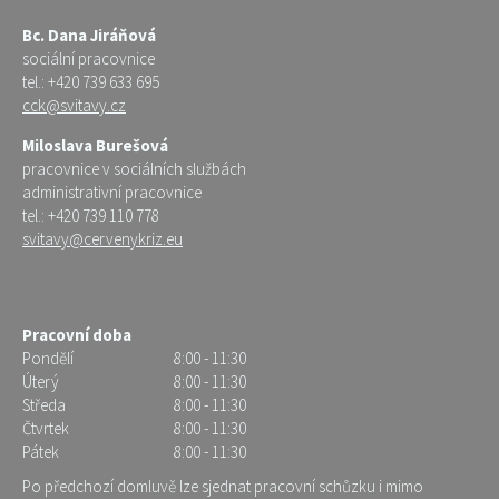
Bc. Dana Jiráňová
sociální pracovnice
tel.: +420 739 633 695
cck@svitavy.cz
Miloslava Burešová
pracovnice v sociálních službách
administrativní pracovnice
tel.: +420 739 110 778
svitavy@cervenykriz.eu
Pracovní doba
Pondělí
8:00 - 11:30
Úterý
8:00 - 11:30
Středa
8:00 - 11:30
Čtvrtek
8:00 - 11:30
Pátek
8:00 - 11:30
Po předchozí domluvě lze sjednat pracovní schůzku i mimo