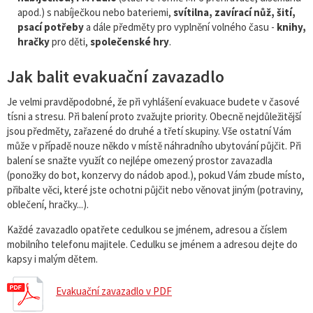
apod.) s nabíječkou nebo bateriemi,
svítilna, zavírací nůž, šití,
psací potřeby
a dále předměty pro vyplnění volného času -
knihy,
hračky
pro děti,
společenské hry
.
Jak balit evakuační zavazadlo
Je velmi pravděpodobné, že při vyhlášení evakuace budete v časové
tísni a stresu. Při balení proto zvažujte priority. Obecně nejdůležitější
jsou předměty, zařazené do druhé a třetí skupiny. Vše ostatní Vám
může v případě nouze někdo v místě náhradního ubytování půjčit. Při
balení se snažte využít co nejlépe omezený prostor zavazadla
(ponožky do bot, konzervy do nádob apod.), pokud Vám zbude místo,
přibalte věci, které jste ochotni půjčit nebo věnovat jiným (potraviny,
oblečení, hračky...).
Každé zavazadlo opatřete cedulkou se jménem, adresou a číslem
mobilního telefonu majitele. Cedulku se jménem a adresou dejte do
kapsy i malým dětem.
Evakuační zavazadlo v PDF