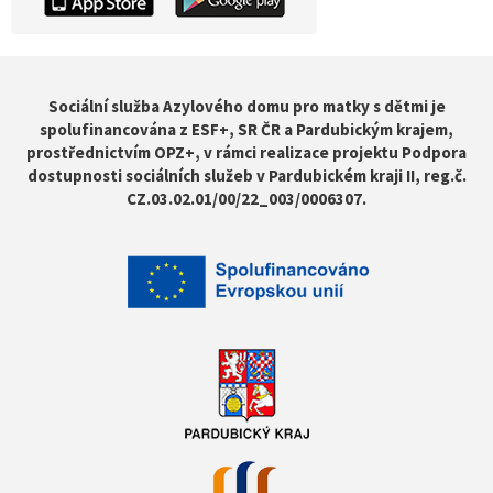
Sociální služba Azylového domu pro matky s dětmi je
spolufinancována z ESF+, SR ČR a Pardubickým krajem,
prostřednictvím OPZ+, v rámci realizace projektu Podpora
dostupnosti sociálních služeb v Pardubickém kraji II, reg.č.
CZ.03.02.01/00/22_003/0006307.