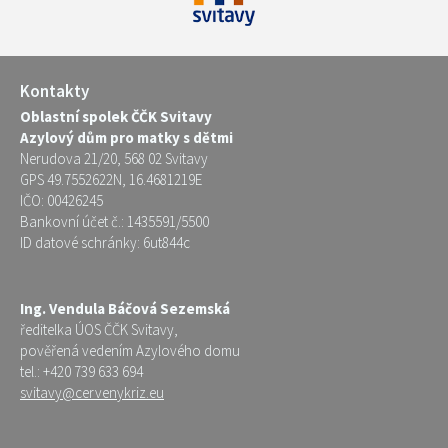
Kontakty
Oblastní spolek ČČK Svitavy
Azylový dům pro matky s dětmi
Nerudova 21/20, 568 02 Svitavy
GPS 49.7552622N, 16.4681219E
IČO: 00426245
Bankovní účet č.: 1435591/5500
ID datové schránky: 6ut844c
Ing. Vendula Báčová Sezemská
ředitelka ÚOS ČČK Svitavy,
pověřená vedením Azylového domu
tel.: +420 739 633 694
svitavy@cervenykriz.eu